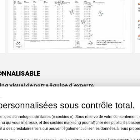
SONNALISABLE
ng visuel de notre équipe d'experts
istributeurs et les sociétés de location ont besoin de p
.
 directe, nous proposons de nombreuses options
de pers
ersonnalisées sous contrôle total.
(MS, CW, etc.)
pour diverses marques de pelles, la perso
 et des technologies similaires (« cookies »). Sous réserve de votre consentement, 
ersonnalisée de la plaque signalétique
. Notre équipe 
nu qui vous intéresse, et des cookies marketing pour afficher des publicités basées
 production. Nous fournissons également des ressources 
 à des prestataires tiers qui peuvent également utiliser les données à leurs propre
étration du marché local.