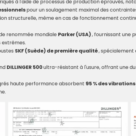
abriqués à l'aide de processus de production éprouvés, 
essionnels
pour un soulagement maximal des contraintes.
ration structurelle, même en cas de fonctionnement contin
de renommée mondiale
Parker (USA)
, fournissant une
s extrêmes.
bustes
SKF (Suède) de première qualité
, spécialement 
and
DILLINGER 500
ultra-résistant à l'usure, offrant une 
tégrés haute performance absorbent
95 % des vibration
me.