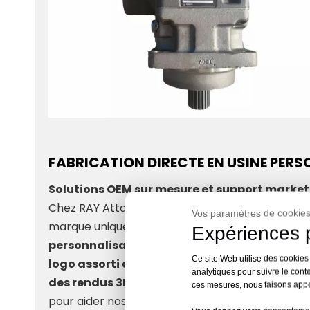
FABRICATION DIRECTE EN USINE PER
Solutions OEM sur mesure et support marketi
Chez RAY Attachments, nous comprenons que les d
Vos paramètres de cookies
marque unique. En tant qu'usine de fabrication
Expériences p
personnalisation du support de connecteur
Ce site Web utilise des cookies
logo assorti aux couleurs
et
la conception p
analytiques pour suivre le conte
des rendus 3D
pour votre approbation avant la
ces mesures, nous faisons appel
pour aider nos partenaires à accélérer leur pén