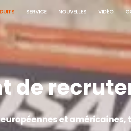
DUITS
SERVICE
NOUVELLES
VIDÉO
C
t de recrut
 européennes et américaines, ta