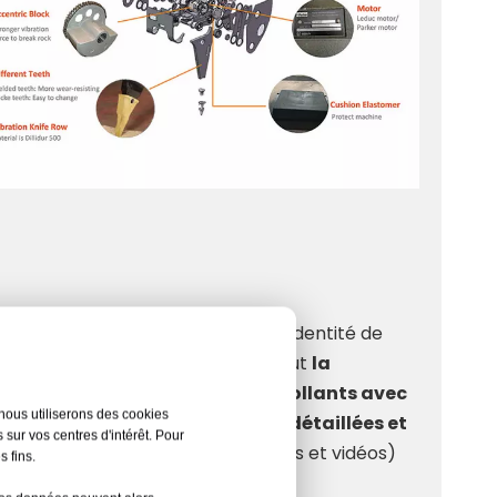
roduits qui correspondent à leur identité de
onnalisation OEM/ODM
. Cela inclut
la
nnalisation
exclusive
,
des autocollants avec
nous utiliserons des cookies
fournit
des maquettes visuelles détaillées et
 sur vos centres d'intérêt. Pour
marketing haute définition (photos et vidéos)
s fins.