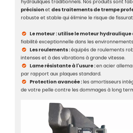
hydrauliques traditionnels. Nos produits sont f
précision
et
des traitements de trempe prof
robuste et stable qui élimine le risque de fissu
Le moteur : utilise le moteur hydraulique

fiabilité exceptionnelle dans les environnement
Les roulements :
équipés de roulements ro

intenses et à des vibrations à grande vitesse.
Lame résistante à l'usure :
en acier allem

par rapport aux plaques standard.
Protection avancée :
les amortisseurs in

de votre pelle contre les dommages à long ter