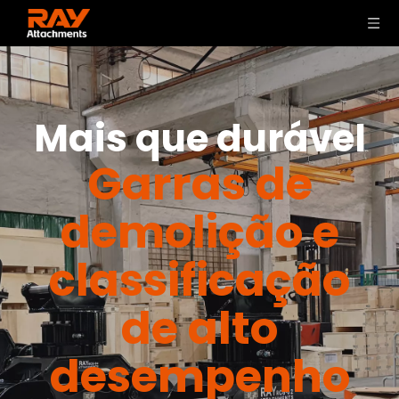
Mais que durável
Garras de
demolição e
classificação
de alto
desempenho