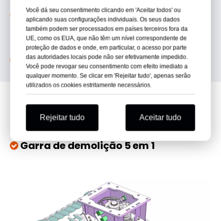
opcional
Você dá seu consentimento clicando em 'Aceitar todos' ou
Suporte de montagem aparafusado, multiopção

aplicando suas configurações individuais. Os seus dados
-
MS/CW
série
também podem ser processados ​​em países terceiros fora da
UE, como os EUA, que não têm um nível correspondente de
proteção de dados e onde, em particular, o acesso por parte
das autoridades locais pode não ser efetivamente impedido.
SOLICITE UM ORÇAMENTO
Você pode revogar seu consentimento com efeito imediato a
qualquer momento. Se clicar em 'Rejeitar tudo', apenas serão
utilizados os cookies estritamente necessários.
INFORMAÇÕES DO
PRODUTO
Rejeitar tudo
Aceitar tudo
Garra de demolição 5 em 1
