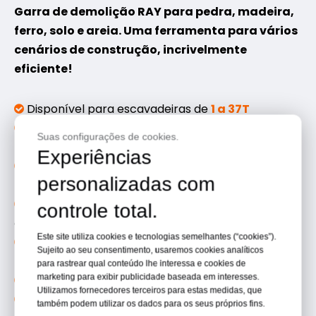
Garra de demolição RAY para pedra, madeira,
ferro, solo e areia. Uma ferramenta para vários
cenários de construção, incrivelmente
eficiente!
Disponível para escavadeiras de
1 a 37T

ilimitada de
360° da
Motor de rotação hidráulica

Suas configurações de cookies.
Parker
Experiências
Lâminas de desgaste reversíveis e mutáveis ​​para

personalizadas com
prolongar a vida útil
resistente ao desgaste
HARDOX 450/NM400

controle total.
garante durabilidade
Este site utiliza cookies e tecnologias semelhantes (“cookies”).
Vários conjuntos de conchas estão disponíveis,

Sujeito ao seu consentimento, usaremos cookies analíticos
personalizáveis ​​mediante solicitação
para rastrear qual conteúdo lhe interessa e cookies de
marketing para exibir publicidade baseada em interesses.
Cilindros de alta pressão totalmente protegidos

Utilizamos fornecedores terceiros para estas medidas, que
Válvula de bloqueio de abertura/fechamento

também podem utilizar os dados para os seus próprios fins.