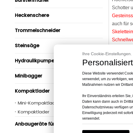
Bürstenmäher
Schotter 
Heckenschere
Gesteinss
auch für 
Trommelschneider
Skelettei
Schnellwe
Steinsäge
Bitte geb
Ihre Cookie-Einstellungen.
Hydraulikpumpe
Personalisiert
Diese Website verwendet Cooki
Minibagger
verwendet, um zu verfolgen, w
Maßnahmen nutzen wir Drittanbi
Kompaktlader
Ihr Einverständnis erteilen Sie
Daten kann dann auch in Drittl
Mini-Kompaktlader
Datenschutzniveau verfügen und
Kompaktlader
Einwilligung jederzeit mit sof
verwendet.
Anbaugeräte für Kompaktlader