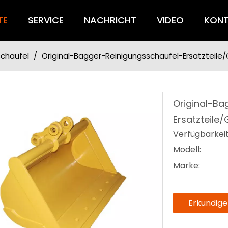
TE
SERVICE
NACHRICHT
VIDEO
KONT
chaufel
/
Original-Bagger-Reinigungsschaufel-Ersatzteile
Original-Ba
Ersatzteile
Verfügbarkei
Modell:
Marke:
Erkundig