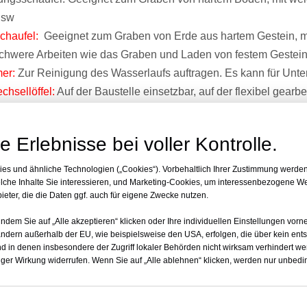
usw
chaufel:
Geeignet zum Graben von Erde aus hartem Gestein, mit
schwere Arbeiten wie das Graben und Laden von festem Gestei
mer:
Zur Reinigung des Wasserlaufs auftragen. Es kann für Unt
chsellöffel:
Auf der Baustelle einsetzbar, auf der flexibel gearbe
en Sie die Marke an, die Sie benötigen. Wir helfen Ihnen, das z
e Erlebnisse bei voller Kontrolle.
es und ähnliche Technologien („Cookies“). Vorbehaltlich Ihrer Zustimmung werde
elche Inhalte Sie interessieren, und Marketing-Cookies, um interessenbezogene W
eter, die die Daten ggf. auch für eigene Zwecke nutzen.
, indem Sie auf „Alle akzeptieren“ klicken oder Ihre individuellen Einstellungen vor
ändern außerhalb der EU, wie beispielsweise den USA, erfolgen, die über kein en
 in denen insbesondere der Zugriff lokaler Behörden nicht wirksam verhindert we
ortiger Wirkung widerrufen. Wenn Sie auf „Alle ablehnen“ klicken, werden nur unbe