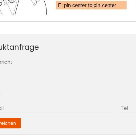
uktanfrage
nreichen