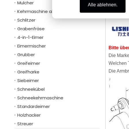
Mulcher
Alle ablehnen.
Kehrmaschine abholen
Schlitzer
Grabenfräse
4-in-1-Eimer
Eimermischer
Bitte übe
Grubber
Die Marke
Greifeimer
Welchen T
Die Armbre
Greifharke
Siebeimer
Schneekübel
Schneekehrmaschine
Standardeimer
Holzhacker
Streuer