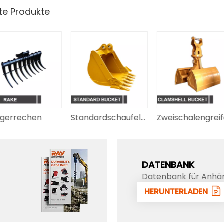
e Produkte
gerrechen
Standardschaufel für Bagger
DATENBANK
Datenbank für Anhä
alle Bagger
HERUNTERLADEN