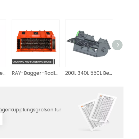
Zweischalengreifer-Bagger, hydraulischer Schalenlöffel
RAY-Bagger-Radlader-Anbaugeräte Schredder Betonbrech- und Sieblöffel
200L 340L 550L Betonmischerschaufelaufsatz für Bagger/Kompaktlader
ngerkupplungsgrößen für