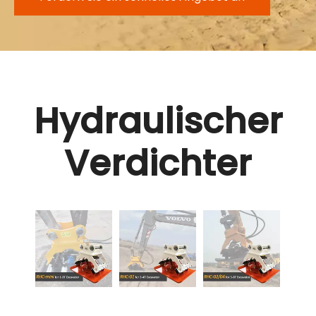
Hydraulischer
Verdichter
RHC
Hydr
Plat