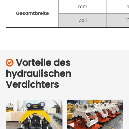
mm
Gesamtbreite
Zoll
1
Vorteile des

hydraulischen
Verdichters