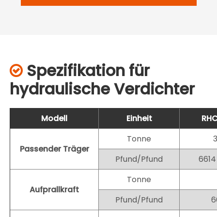
Spezifikation für

hydraulische Verdichter
Modell
Einheit
RHC
Tonne
Passender Träger
Pfund/Pfund
6614
Tonne
Aufprallkraft
Pfund/Pfund
6