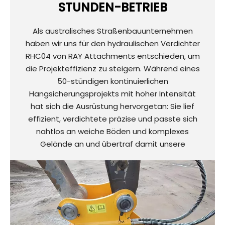
STUNDEN-BETRIEB
Als australisches Straßenbauunternehmen
haben wir uns für den hydraulischen Verdichter
RHC04 von RAY Attachments entschieden, um
die Projekteffizienz zu steigern. Während eines
50-stündigen kontinuierlichen
Hangsicherungsprojekts mit hoher Intensität
hat sich die Ausrüstung hervorgetan: Sie lief
effizient, verdichtete präzise und passte sich
nahtlos an weiche Böden und komplexes
Gelände an und übertraf damit unsere
Erwartungen an Zuverlässigkeit und Leistung bei
weitem.
Vor der Inbetriebnahme leistete das
Vertriebsteam von RAY außergewöhnliche
Unterstützung – es erläuterte geduldig die