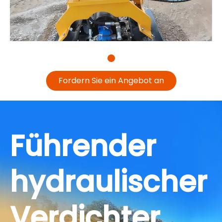
Installationsschritte und Wartungsrichtlinien,
einschließlich Zyklen, Tipps und Fehlerbehebung.
Dies stellte sicher, dass unsere Techniker es
korrekt installierten und zuverlässig arbeiteten,
wodurch wartungsbedingte Probleme minimiert
wurden.
Fordern Sie ein Angebot an
Das professionelle Serviceteam von RHC04 und
RAY lieferte einen erheblichen Mehrwert für
unser Projekt. Wir empfehlen ihre Produkte
Branchenkollegen aufgrund ihrer
Führender
nachgewiesenen Effizienz, Anpassungsfähigkeit
und zuverlässigen Unterstützung wärmstens.
hydraulischer
Verdichter