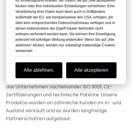
hydraulische
Ihr Einverständnis erteilen Sie, indem Sie auf „Alle akzeptieren“
klicken oder Ihre individuellen Einstellungen vornehmen. Eine
Verdichter
Verarbeitung Ihrer Daten kann dann auch in Drittländern
außerhalb der EU, wie beispielsweise den USA, erfolgen, die
über kein entsprechendes Datenschutzniveau verfügen und in
denen insbesondere der Zugriff lokaler Behörden nicht
wirksam verhindert werden kann. Sie können Ihre Einwilligung
jederzeit mit sofortiger Wirkung widerrufen. Wenn Sie auf „Alle
ablehnen“ klicken, werden nur unbedingt notwendige Cookies
RAY Attachments ist ein führender Hersteller von
verwendet.
hydraulischen Verdichtern in China. Die Qualität
aller Produkte wird von der Verarbeitung bis zur
Auslieferung streng kontrolliert. Durch
Alle ablehnen.
Alle akzeptieren
kontinuierliche Innovation und Verbesserung erhielt
das Unternehmen nacheinander ISO 9001, CE-
Zertifizierungen und technische Patente. Unsere
Produkte wurden an zahlreiche Kunden im In- und
Ausland verkauft und es wurden langfristige
Partnerschaften aufgebaut.