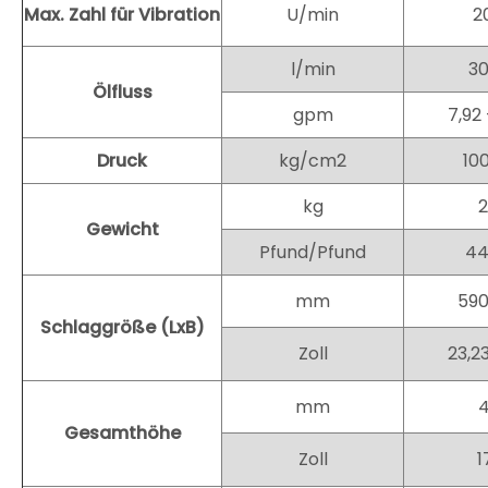
Max. Zahl für Vibration
U/min
2
l/min
3
Ölfluss
gpm
7,92 
Druck
kg/cm2
10
kg
Gewicht
Pfund/Pfund
44
mm
59
Schlaggröße (LxB)
Zoll
23,2
mm
Gesamthöhe
Zoll
1