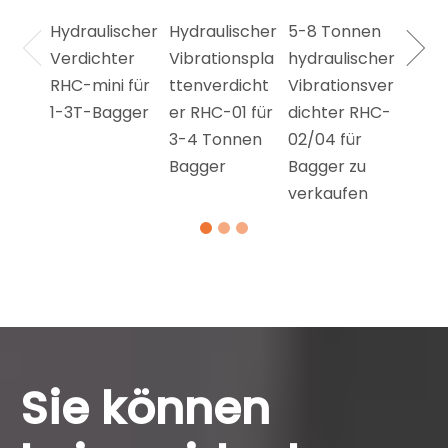
hter 
Tonn
Hydraulischer
Hydraulischer
5-8 Tonnen
Bagg
Verdichter
Vibrationspla
hydraulischer
RHC-mini für
ttenverdicht
Vibrationsver
1-3T-Bagger
er RHC-01 für
dichter RHC-
3-4 Tonnen
02/04 für
Bagger
Bagger zu
verkaufen
Sie können