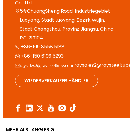
Co., Ltd
5#ChuangSheng Road, Industriegebiet

Luoyang, Stadt Luoyang, Bezirk Wujin,
Stadt Changzhou, Provinz Jiangsu, China
PC. 213104
+86-519 8558 5188

+86-150 6196 5293

raysales2@raysteeltube
raysales2@raysteeltube.com
WIEDERVERKÄUFER HÄNDLER
MEHR ALS LANGLEBIG