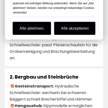
jederzeit mit sofortiger Wirkung widerrufen. Wenn Sie auf „Alle
ablehnen“ klicken, werden nur unbedingt notwendige Cookies
​1. Bau und Abriss
verwendet.
Urban Demolition:
Double-Lock-Systeme

sichern Brecher und Scheren beim Rückbau
Alle ablehnen.
Alle akzeptieren
von Hochhäusern.
Straßenbau:
Der kippbare

Schnellwechsler passt Planierschaufeln für die
Grabenreinigung und Böschungsbearbeitung
an.
​2. Bergbau und Steinbrüche
Gesteinstransport:
Hydraulische

Schnellwechsler wechseln bei schweren
Baggern schnell Brecherlöffel und Hämmer.
Hangaushub:
Kippmodelle ermöglichen
