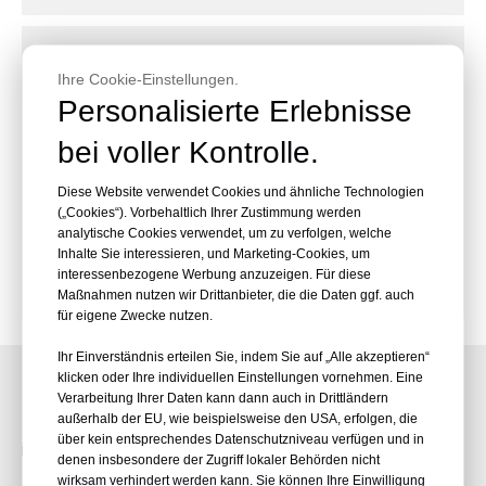
​Kippbarer Schnellwechsler​
Ihre Cookie-Einstellungen.
Personalisierte Erlebnisse
​Präzisionswinkeln :
140°-180°

Neigungsbereich zum Planieren, Hangformen
bei voller Kontrolle.
und Grabenziehen auf unebenem Gelände.
​Kompakte Anpassungsfähigkeit:
Optimiert
Diese Website verwendet Cookies und ähnliche Technologien

(„Cookies“). Vorbehaltlich Ihrer Zustimmung werden
für 1-23-Tonnen-Kompaktbagger im
analytische Cookies verwendet, um zu verfolgen, welche
Landschaftsbau und auf engen städtischen
Inhalte Sie interessieren, und Marketing-Cookies, um
interessenbezogene Werbung anzuzeigen. Für diese
Baustellen.
Maßnahmen nutzen wir Drittanbieter, die die Daten ggf. auch
für eigene Zwecke nutzen.
Ihr Einverständnis erteilen Sie, indem Sie auf „Alle akzeptieren“
Branchenanwendungen
klicken oder Ihre individuellen Einstellungen vornehmen. Eine
Verarbeitung Ihrer Daten kann dann auch in Drittländern
Unsere Schnellwechsler lösen Herausforderungen
außerhalb der EU, wie beispielsweise den USA, erfolgen, die
über kein entsprechendes Datenschutzniveau verfügen und in
in den unterschiedlichsten Branchen:
denen insbesondere der Zugriff lokaler Behörden nicht
wirksam verhindert werden kann. Sie können Ihre Einwilligung