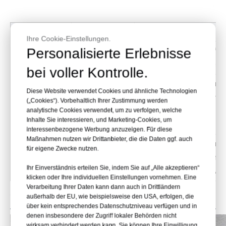
TYP
MATERIAL
Ihre Cookie-Einstellungen.
Personalisierte Erlebnisse
Eimer (GP)
Q345B
Wird hauptsächlich für
sowie andere Betriebsu
bei voller Kontrolle.
Eimer (HD)
Q345+NM400
Wird hauptsächlich zum 
Diese Website verwendet Cookies und ähnliche Technologien
weichem Stein und Ton, w
(„Cookies“). Vorbehaltlich Ihrer Zustimmung werden
analytische Cookies verwendet, um zu verfolgen, welche
Inhalte Sie interessieren, und Marketing-Cookies, um
interessenbezogene Werbung anzuzeigen. Für diese
Maßnahmen nutzen wir Drittanbieter, die die Daten ggf. auch
Eimer (HDX)
Q345+NM400/H
Wird für den Abbau v
für eigene Zwecke nutzen.
ARDOX400
mittelhartem Gestein od
Ihr Einverständnis erteilen Sie, indem Sie auf „Alle akzeptieren“
sowie 
klicken oder Ihre individuellen Einstellungen vornehmen. Eine
Verarbeitung Ihrer Daten kann dann auch in Drittländern
Wählen Sie Modell aus
außerhalb der EU, wie beispielsweise den USA, erfolgen, die
über kein entsprechendes Datenschutzniveau verfügen und in
denen insbesondere der Zugriff lokaler Behörden nicht
wirksam verhindert werden kann. Sie können Ihre Einwilligung