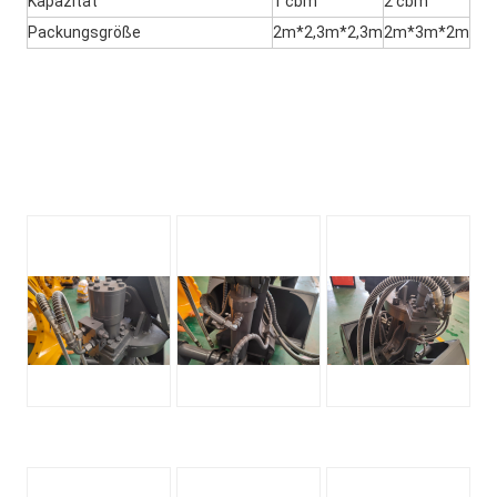
Kapazität
1 cbm
2 cbm
Packungsgröße
2m*2,3m*2,3m
2m*3m*2m