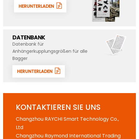
HERUNTERLADEN
DATENBANK
Datenbank für
Anhängerkupplungsgrößen für alle
Bagger
HERUNTERLADEN
KONTAKTIEREN SIE UNS
Changzhou RAYCHI Smart Technology Co.,
Ltd
Changzhou Raymond International Trading