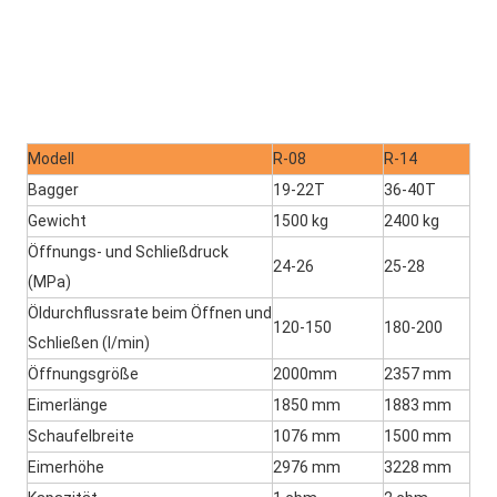
Modell
R-08
R-14
Bagger
19-22T
36-40T
Gewicht
1500 kg
2400 kg
Öffnungs- und Schließdruck 
24-26
25-28
(MPa)
Öldurchflussrate beim Öffnen und 
120-150
180-200
Schließen (l/min)
Öffnungsgröße
2000mm
2357 mm
Eimerlänge
1850 mm
1883 mm
Schaufelbreite
1076 mm
1500 mm
Eimerhöhe
2976 mm
3228 mm