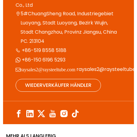
Co., Ltd
5#ChuangSheng Road, Industriegebiet

Luoyang, Stadt Luoyang, Bezirk Wujin,
Stadt Changzhou, Provinz Jiangsu, China
PC. 213104
+86-519 8558 5188

+86-150 6196 5293

raysales2@raysteeltube
raysales2@raysteeltube.com
WIEDERVERKÄUFER HÄNDLER
MEHR ALS LANGLEBIG