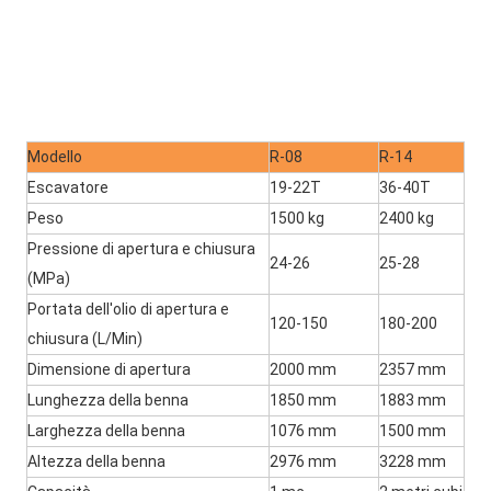
Modello
R-08
R-14
Escavatore
19-22T
36-40T
Peso
1500 kg
2400 kg
Pressione di apertura e chiusura 
24-26
25-28
(MPa)
Portata dell'olio di apertura e 
120-150
180-200
chiusura (L/Min)
Dimensione di apertura
2000 mm
2357 mm
Lunghezza della benna
1850 mm
1883 mm
Larghezza della benna
1076 mm
1500 mm
Altezza della benna
2976 mm
3228 mm