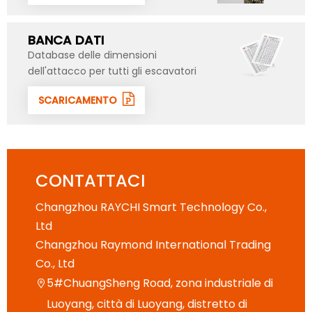
BANCA DATI
Database delle dimensioni
dell'attacco per tutti gli escavatori
SCARICAMENTO
CONTATTACI
Changzhou RAYCHI Smart Technology Co.,
Ltd
Changzhou Raymond International Trading
Co., Ltd
5#ChuangSheng Road, zona industriale di

Luoyang, città di Luoyang, distretto di