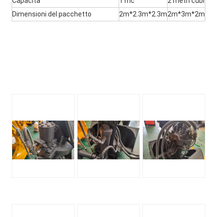
Capacità
1 mc
2 metri cubi
Dimensioni del pacchetto
2m*2.3m*2.3m
2m*3m*2m