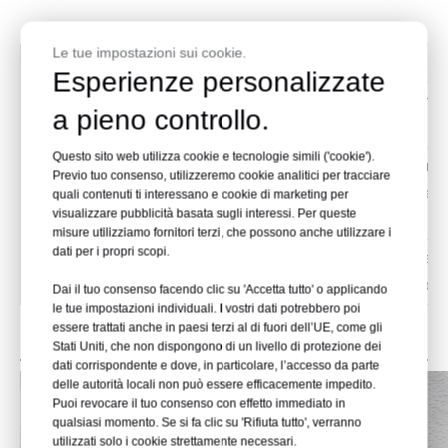
Le tue impostazioni sui cookie.
TIPO
MATERIALE
Esperienze personalizzate
Benna (GP)
Q345B
Utilizzato principalmente p
a pieno controllo.
ope
Questo sito web utilizza cookie e tecnologie simili ('cookie').
Secchio (HD)
Q345+NM400
Utilizzato principalmente
Previo tuo consenso, utilizzeremo cookie analitici per tracciare
pietre morbide e argil
quali contenuti ti interessano e cookie di marketing per
visualizzare pubblicità basata sugli interessi. Per queste
misure utilizziamo fornitori terzi, che possono anche utilizzare i
dati per i propri scopi.
Benna (HDX)
Q345+NM400/H
Utilizzato per l'estrazi
ARDOX400
subdura o selce, dopo la 
Dai il tuo consenso facendo clic su 'Accetta tutto' o applicando
le tue impostazioni individuali. I vostri dati potrebbero poi
essere trattati anche in paesi terzi al di fuori dell’UE, come gli
Seleziona modello
Stati Uniti, che non dispongono di un livello di protezione dei
dati corrispondente e dove, in particolare, l’accesso da parte
delle autorità locali non può essere efficacemente impedito.
Puoi revocare il tuo consenso con effetto immediato in
qualsiasi momento. Se si fa clic su 'Rifiuta tutto', verranno
utilizzati solo i cookie strettamente necessari.