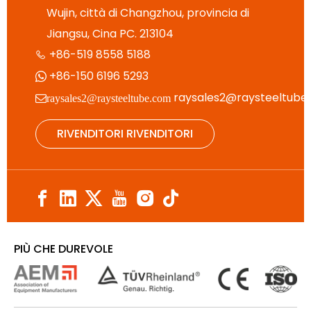
Wujin, città di Changzhou, provincia di
Jiangsu, Cina PC. 213104
+86-519 8558 5188

+86-150 6196 5293

raysales2@raysteeltube
raysales2@raysteeltube.com
RIVENDITORI RIVENDITORI
PIÙ CHE DUREVOLE